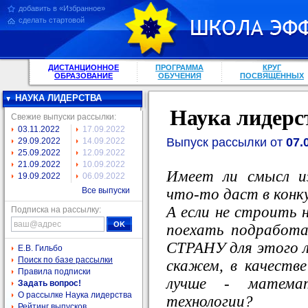
добавить в «Избранное»
сделать стартовой
ДИСТАНЦИОННОЕ
ПРОГРАММА
КРУГ
ОБРАЗОВАНИЕ
ОБУЧЕНИЯ
ПОСВЯЩЕННЫХ
НАУКА ЛИДЕРСТВА
Наука лидерс
Свежие выпуски рассылки:
03.11.2022
17.09.2022
Выпуск рассылки от
07.
29.09.2022
14.09.2022
25.09.2022
12.09.2022
21.09.2022
10.09.2022
Имеет ли смысл и
19.09.2022
06.09.2022
что-то даст в конк
Все выпуски
А если не строить н
Подписка на рассылку:
поехать подрабо
СТРАНУ для этого 
Е.В. Гильбо
Поиск по базе рассылки
скажем, в качеств
Правила подписки
лучше - матема
Задать вопрос!
О рассылке Наука лидерства
технологии?
Рейтинг выпусков