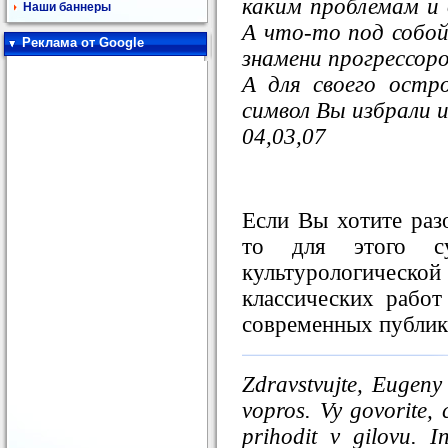
каким проблемам и
Наши баннеры
А что-то под собой
Реклама от Google
знамени прогрессор
А для своего остр
символ Вы избрали 
04,03,07
Если Вы хотите разо
то для этого су
культурологическ
классических рабо
современных публик
Zdravstvujte, Eugeny
vopros. Vy govorite, 
prihodit v gilovu. In