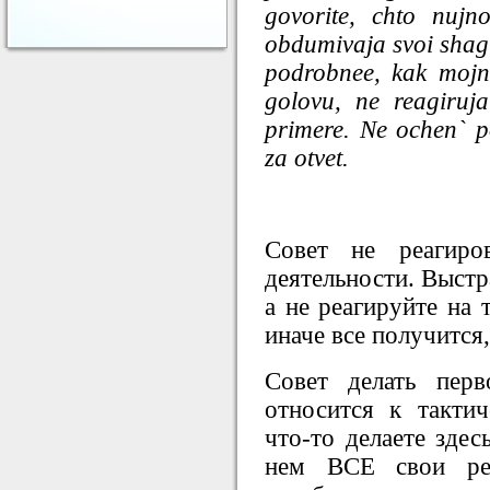
govorite, chto nujn
obdumivaja svoi shagi
podrobnee, kak mojno
golovu, ne reagiruj
primere. Ne ochen` 
za otvet.
Совет не реагиро
деятельности. Выст
а не реагируйте на 
иначе все получится,
Совет делать перв
относится к такти
что-то делаете здес
нем ВСЕ свои рес