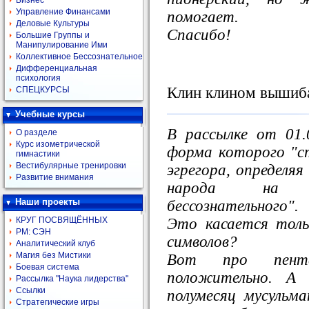
Бизнес
Управление Финансами
помогает.
Деловые Культуры
Спасибо!
Большие Группы и
Манипулирование Ими
Коллективное Бессознательное
Дифференциальная
психология
Клин клином вышиба
СПЕЦКУРСЫ
Учебные курсы
В рассылке от 01.
О разделе
Курс изометрической
форма которого "с
гимнастики
Вестибулярные тренировки
эгрегора, определяя
Развитие внимания
народа на ур
Наши проекты
бессознательного".
Это касается толь
КРУГ ПОСВЯЩЁННЫХ
РМ: СЭН
символов?
Аналитический клуб
Магия без Мистики
Вот про пента
Боевая система
полoжительно. А
Рассылка "Наука лидерства"
Ссылки
полумесяц мусульма
Стратегические игры