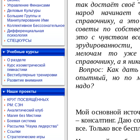
Бизнес
так достаёт своё 
Управление Финансами
Деловые Культуры
народ начинает
Большие Группы и
справочнику, а эт
Манипулирование Ими
Коллективное Бессознательное
советы по собств
Дифференциальная
это с чувством вс
психология
СПЕЦКУРСЫ
эрудированности
мелочам то уже
Учебные курсы
справочнику, а я ник
О разделе
Курс изометрической
Вопрос: Как дать
гимнастики
Вестибулярные тренировки
опытный, но по м
Развитие внимания
надо?
Наши проекты
КРУГ ПОСВЯЩЁННЫХ
РМ: СЭН
Мой основной источ
Аналитический клуб
Магия без Мистики
– консалтинг. Даю с
Боевая система
Рассылка "Наука лидерства"
все. Только все беспл
Ссылки
Стратегические игры