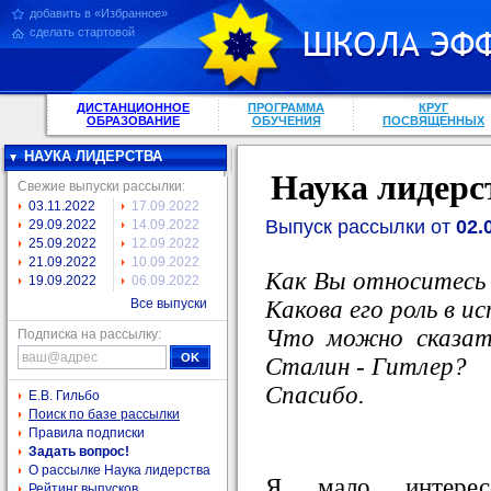
добавить в «Избранное»
сделать стартовой
ДИСТАНЦИОННОЕ
ПРОГРАММА
КРУГ
ОБРАЗОВАНИЕ
ОБУЧЕНИЯ
ПОСВЯЩЕННЫХ
НАУКА ЛИДЕРСТВА
Наука лидерс
Свежие выпуски рассылки:
03.11.2022
17.09.2022
Выпуск рассылки от
02.
29.09.2022
14.09.2022
25.09.2022
12.09.2022
21.09.2022
10.09.2022
Как Вы относитесь
19.09.2022
06.09.2022
Какова его роль в и
Все выпуски
Что можно сказать
Подписка на рассылку:
Сталин - Гитлер?
Спасибо.
Е.В. Гильбо
Поиск по базе рассылки
Правила подписки
Задать вопрос!
О рассылке Наука лидерства
Я мало интерес
Рейтинг выпусков