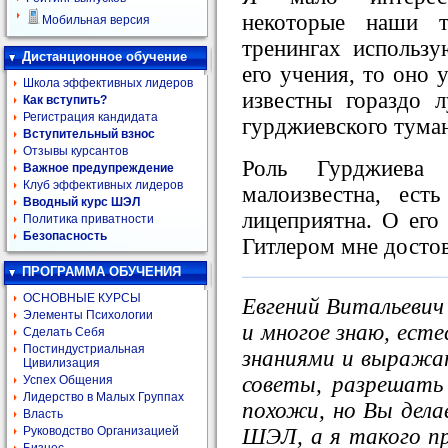
некоторые наши 
Мобильная версия
тренингах использу
Дистанционное обучение
его учения, то оно 
Школа эффективных лидеров
известны гораздо
Как вступить?
Регистрация кандидата
гурджиевского туман
Вступительный взнос
Отзывы курсантов
Роль Гурджиева 
Важное предупреждение
Клуб эффективных лидеров
малоизвестна, ест
Вводный курс ШЭЛ
лицеприятна. О его
Политика приватности
Безопасность
Гитлером мне достов
ПРОГРАММА ОБУЧЕНИЯ
ОСНОВНЫЕ КУРСЫ
Евгений Витальевич
Элементы Психологии
и многое знаю, есте
Сделать Себя
Постиндустриальная
знаниями и выражат
Цивилизация
советы, разрешать
Успех Общения
Лидерство в Малых Группах
похожи, но Вы дела
Власть
ШЭЛ, а я такого пр
Руководство Организацией