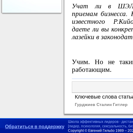
Учат ли в ШЭЛ 
приемам бизнесса. 
известного Р.Кий
даете ли вы конкре
лазейки в законода
Учим. Но не таки
работающим.
Ключевые слова стать
Гурджиев Сталин Гитлер
Школа эффективных лидеров - диста
Обратиться в поддержку
[лидер, психология, сексуальность, б
Copyright © Евгений Гильбо 1989 – 20