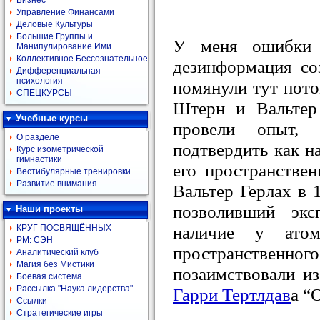
Бизнес
Управление Финансами
Деловые Культуры
Большие Группы и
У меня ошибки 
Манипулирование Ими
Коллективное Бессознательное
дезинформация соз
Дифференциальная
психология
помянули тут пото
СПЕЦКУРСЫ
Штерн и Вальтер
Учебные курсы
провели опыт, п
О разделе
подтвердить как н
Курс изометрической
гимнастики
его пространстве
Вестибулярные тренировки
Развитие внимания
Вальтер Герлах в 
позволивший экс
Наши проекты
наличие у ато
КРУГ ПОСВЯЩЁННЫХ
РМ: СЭН
пространственного
Аналитический клуб
Магия без Мистики
позаимствовали из
Боевая система
Рассылка "Наука лидерства"
Гарри Тертлдав
а “
Ссылки
Стратегические игры