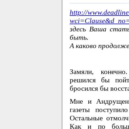
http://www.deadline
wci=Clause&d_no
здесь Ваша стат
быть.
А каково продолж
Замяли, конечн
решился бы пойт
бросился бы восст
Мне и Андрущенк
газеты поступило
Остальные отмолч
Как и по больш