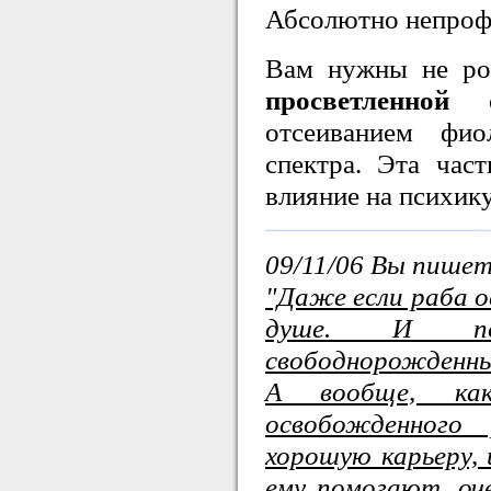
Абсолютно непроф
Вам нужны не ро
просветленной
оп
отсеиванием фиол
спектра. Эта час
влияние на психику
09/11/06 Вы пишет
"Даже если раба о
душе. И пот
свободнорожденны
А вообще, ка
освобожденного
хорошую карьеру, 
ему помогают, оч