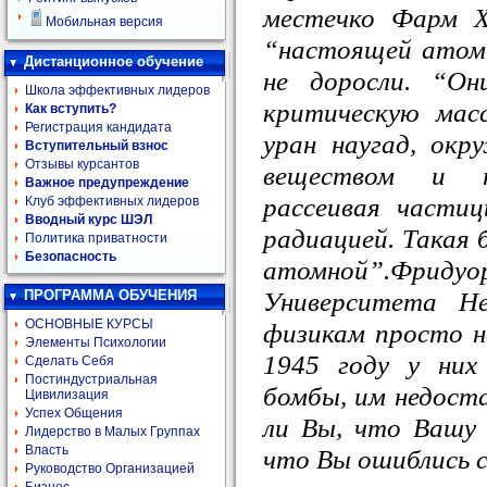
местечко Фарм Х
Мобильная версия
“настоящей атомн
Дистанционное обучение
не доросли. “Он
Школа эффективных лидеров
критическую мас
Как вступить?
Регистрация кандидата
уран наугад, ок
Вступительный взнос
Отзывы курсантов
веществом и п
Важное предупреждение
рассеивая части
Клуб эффективных лидеров
Вводный курс ШЭЛ
радиацией. Такая 
Политика приватности
Безопасность
атомной”.Фр
Университета Не
ПРОГРАММА ОБУЧЕНИЯ
ОСНОВНЫЕ КУРСЫ
физикам просто н
Элементы Психологии
1945 году у них
Сделать Себя
Постиндустриальная
бомбы, им недост
Цивилизация
Успех Общения
ли Вы, что Вашу
Лидерство в Малых Группах
Власть
что Вы ошиблись с
Руководство Организацией