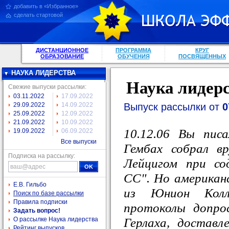
добавить в «Избранное»
сделать стартовой
ДИСТАНЦИОННОЕ
ПРОГРАММА
КРУГ
ОБРАЗОВАНИЕ
ОБУЧЕНИЯ
ПОСВЯЩЕННЫХ
НАУКА ЛИДЕРСТВА
Наука лидер
Свежие выпуски рассылки:
03.11.2022
17.09.2022
Выпуск рассылки от
0
29.09.2022
14.09.2022
25.09.2022
12.09.2022
21.09.2022
10.09.2022
10.12.06 Вы пис
19.09.2022
06.09.2022
Все выпуски
Гембах собрал в
Подписка на рассылку:
Лейцигом при со
СС". Но американ
Е.В. Гильбо
из Юнион Колл
Поиск по базе рассылки
Правила подписки
протоколы допро
Задать вопрос!
Герлаха, доставл
О рассылке Наука лидерства
Рейтинг выпусков