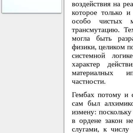
воздействия на ре
которое только и
особо чистых м
трансмутацию. Те
могла быть разр
физики, целиком п
системной логик
характер действ
материалных и
частности.
Гембах потому и 
сам был алхимико
измену: поскольк
в ордене закон н
слугами, к числу