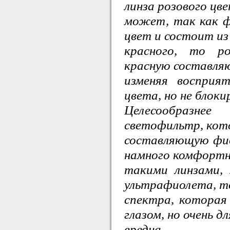
линза розового цве
может, так как 
цвет и состоит из
красного, то ро
красную составля
изменяя восприя
цвета, но не блокир
Целесообразн
светофильтр, кот
составляющую фио
намного комфортне
такими линзами,
ультрафиолета, т
спектра, которая
глазом, но очень дл
вредна.