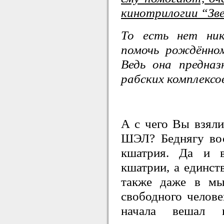
кинотрилогии “Зве
То есть нет ник
помочь рождённо
Ведь она предназ
рабских комплексо
А с чего Вы взяли
ШЭЛ? Беднягу вос
кшатрия. Да и в
кшатрии, а единст
также даже в мы
свободного челове
начала вешал 