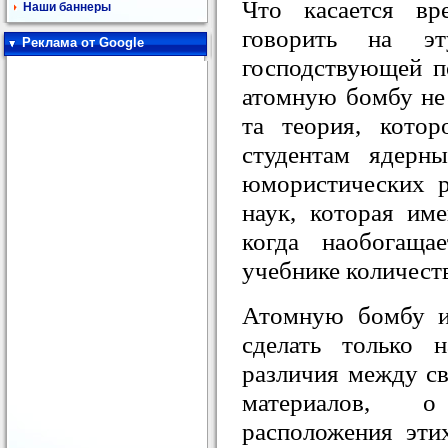
Что касается вр
Наши баннеры
говорить на э
Реклама от Google
господствующей п
атомную бомбу не 
та теория, котор
студентам ядерны
юмористических р
наук, которая им
когда наобогаща
учебнике количест
Атомную бомбу и
сделать только 
различия между с
материалов, о
расположения эти