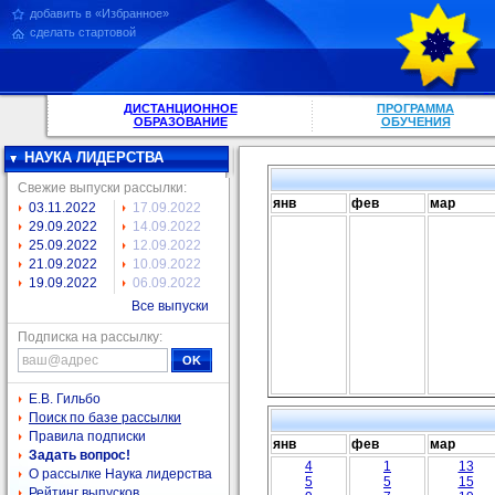
добавить в «Избранное»
сделать стартовой
ДИСТАНЦИОННОЕ
ПРОГРАММА
ОБРАЗОВАНИЕ
ОБУЧЕНИЯ
НАУКА ЛИДЕРСТВА
Свежие выпуски рассылки:
янв
фев
мар
03.11.2022
17.09.2022
29.09.2022
14.09.2022
25.09.2022
12.09.2022
21.09.2022
10.09.2022
19.09.2022
06.09.2022
Все выпуски
Подписка на рассылку:
Е.В. Гильбо
Поиск по базе рассылки
Правила подписки
янв
фев
мар
Задать вопрос!
4
1
13
О рассылке Наука лидерства
5
5
15
Рейтинг выпусков