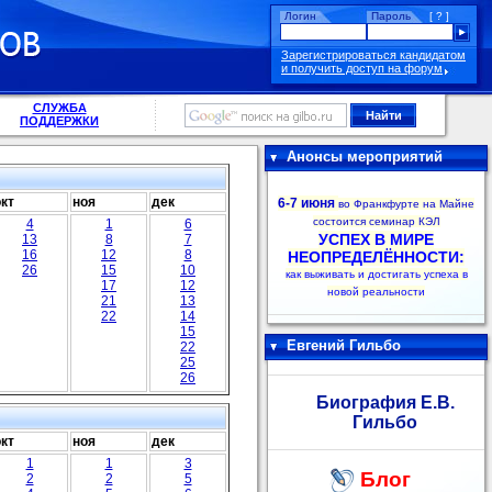
Логин
Пароль
[ ? ]
Зарегистрироваться кандидатом
и получить доступ на форум
СЛУЖБА
ПОДДЕРЖКИ
Анонсы мероприятий
окт
ноя
дек
6-7 июня
во Франкфурте на Майне
состоится семинар КЭЛ
4
1
6
УСПЕХ В МИРЕ
13
8
7
16
12
8
НЕОПРЕДЕЛЁННОСТИ:
26
15
10
как выживать и достигать успеха в
17
12
новой реальности
21
13
22
14
15
Евгений Гильбо
22
25
26
Биография Е.В.
Гильбо
окт
ноя
дек
1
1
3
Блог
2
2
5