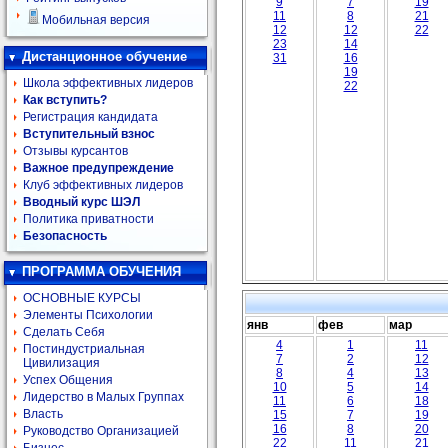
9
7
19
11
8
21
Мобильная версия
12
12
22
23
14
Дистанционное обучение
31
16
19
Школа эффективных лидеров
22
Как вступить?
Регистрация кандидата
Вступительный взнос
Отзывы курсантов
Важное предупреждение
Клуб эффективных лидеров
Вводный курс ШЭЛ
Политика приватности
Безопасность
ПРОГРАММА ОБУЧЕНИЯ
ОСНОВНЫЕ КУРСЫ
Элементы Психологии
янв
фев
мар
Сделать Себя
4
1
11
Постиндустриальная
7
2
12
Цивилизация
8
4
13
Успех Общения
10
5
14
Лидерство в Малых Группах
11
6
18
Власть
15
7
19
16
8
20
Руководство Организацией
22
11
21