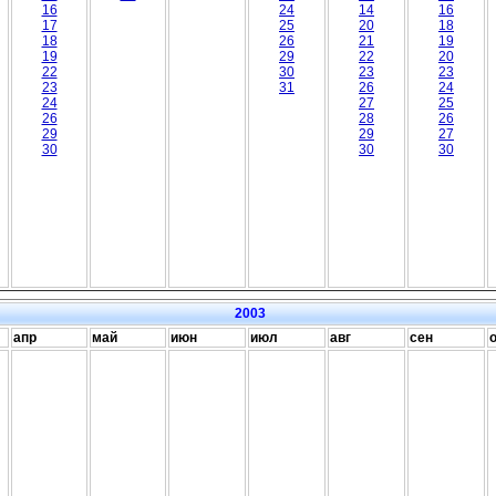
16
24
14
16
17
25
20
18
18
26
21
19
19
29
22
20
22
30
23
23
23
31
26
24
24
27
25
26
28
26
29
29
27
30
30
30
2003
апр
май
июн
июл
авг
сен