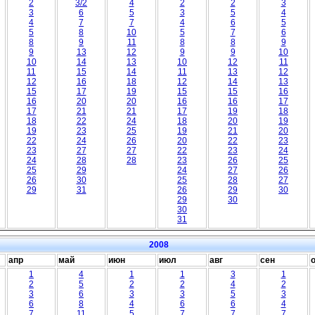
2
3/2
4
2
2
3
3
6
5
3
5
4
4
7
7
4
6
5
5
8
10
5
7
6
8
9
11
8
8
9
9
13
12
9
9
10
10
14
13
10
12
11
11
15
14
11
13
12
12
16
18
12
14
13
15
17
19
15
15
16
16
20
20
16
16
17
17
21
21
17
19
18
18
22
24
18
20
19
19
23
25
19
21
20
22
24
26
20
22
23
23
27
27
22
23
24
24
28
28
23
26
25
25
29
24
27
26
26
30
25
28
27
29
31
26
29
30
29
30
30
31
2008
апр
май
июн
июл
авг
сен
1
4
1
1
3
1
2
5
2
2
4
2
3
6
3
3
5
3
6
8
4
6
6
4
7
11
5
7
7
7