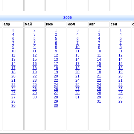
2005
апр
май
июн
июл
авг
сен
3
2
1
3
1
1
4
3
2
4
3
4
6
5
5
6
4
5
7
8
6
7
7
7
9
9
8
10
8
8
10
11
9
11
10
11
11
12
12
13
11
12
13
15
13
14
14
14
14
16
17
17
15
15
17
18
18
18
17
18
18
19
19
20
18
19
20
22
20
21
21
20
21
23
22
24
22
21
22
25
24
25
24
22
24
26
26
27
25
25
25
29
27
28
28
26
27
30
28
31
29
28
28
29
31
29
30
30