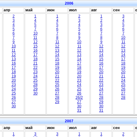
2006
апр
май
июн
июл
авг
сен
2
1
1
2
1
3
3
4
4
3
2
4
4
5
5
4
3
5
5
7
6
5
6
6
6
10
7
6
7
7
7
11
8
9
8
10
9
12
11
10
9
11
10
15
12
11
12
12
11
16
13
12
13
13
12
17
14
13
14
14
13
18
15
14
15
17
16
21
18
17
16
18
17
22
19
18
17
19
18
23
20
19
20
20
19
24
21
20
21
21
20
25
22
23
22
24
23
28
25
24
23
25
24
29
26
25
24
26
25
30
27
26
27
27
26
28
26/2
28
28
27
29
27
29
30
30
30
31
31
2007
апр
май
июн
июл
авг
сен
1
3
3
1
1
2