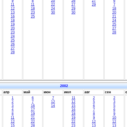
9
8
20
26
27
6
11
11
22
27
29
7
12
18
24
29
18
13
23
30
30
20
16
25
21
18
24
19
25
20
27
23
28
24
25
26
27
28
2002
апр
май
июн
июл
авг
сен
1
6
7
11
2
2
2
7
12
12
5
3
3
16
14
15
6
5
4
17
16
7
6
8
19
18
8
9
11
21
19
9
10
12
22
22
12
12
15
28
23
13
13