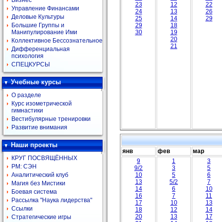
Бизнес
23
12
22
Управление Финансами
24
13
26
Деловые Культуры
25
14
29
Большие Группы и
29
18
Манипулирование Ими
30
19
20
Коллективное Бессознательное
21
Дифференциальная
психология
СПЕЦКУРСЫ
Учебные курсы
О разделе
Курс изометрической
гимнастики
Вестибулярные тренировки
Развитие внимания
Наши проекты
янв
фев
мар
КРУГ ПОСВЯЩЁННЫХ
9
1
3
РМ: СЭН
9/2
3
5
10
5
6
Аналитический клуб
13
5/2
7
Магия без Мистики
14
6
10
Боевая система
16
7
11
Рассылка "Наука лидерства"
17
10
13
Ссылки
18
12
14
20
13
17
Стратегические игры