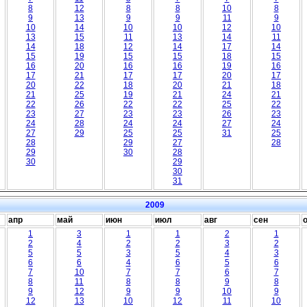
8
12
8
8
10
8
9
13
9
9
11
9
10
14
10
10
12
10
13
15
11
13
14
11
14
18
12
14
17
14
15
19
15
15
18
15
16
20
16
16
19
16
17
21
17
17
20
17
20
22
18
20
21
18
21
25
19
21
24
21
22
26
22
22
25
22
23
27
23
23
26
23
24
28
24
24
27
24
27
29
25
25
31
25
28
29
27
28
29
30
28
30
29
30
31
2009
апр
май
июн
июл
авг
сен
1
3
1
1
2
1
2
4
2
2
3
2
5
5
3
5
4
3
6
6
4
6
5
6
7
10
7
7
6
7
8
11
8
8
9
8
9
12
9
9
10
9
12
13
10
12
11
10