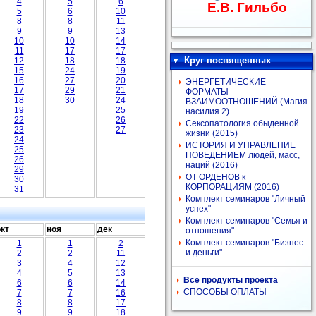
4
5
6
Е.В. Гильбо
5
6
10
8
8
11
9
9
13
10
10
14
11
17
17
Круг посвященных
12
18
18
15
24
19
16
27
20
ЭНЕРГЕТИЧЕСКИЕ
17
29
21
ФОРМАТЫ
18
30
24
ВЗАИМООТНОШЕНИЙ (Магия
19
25
насилия 2)
22
26
Сексопатология обыденной
23
27
жизни (2015)
24
ИСТОРИЯ И УПРАВЛЕНИЕ
25
ПОВЕДЕНИЕМ людей, масс,
26
наций (2016)
29
ОТ ОРДЕНОВ к
30
КОРПОРАЦИЯМ (2016)
31
Комплект семинаров "Личный
успех"
Комплект семинаров "Семья и
окт
ноя
дек
отношения"
Комплект семинаров "Бизнес
1
1
2
и деньги"
2
2
11
3
4
12
4
5
13
Все продукты проекта
6
6
14
СПОСОБЫ ОПЛАТЫ
7
7
16
8
8
17
9
9
18