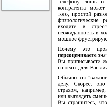
телефону лишь от
контрагента может
того, простой разг
физиологические р
входите в стрес
неожиданность в ход
мощное фрустрирую
Почему это про
переоцениваете
знач
Вы приписываете е
на нечто, для Вас ли
Обычно это "важное
делу. Скорее, оно
страхом, например,
или выглядеть смешн
Вы страшитесь, чт