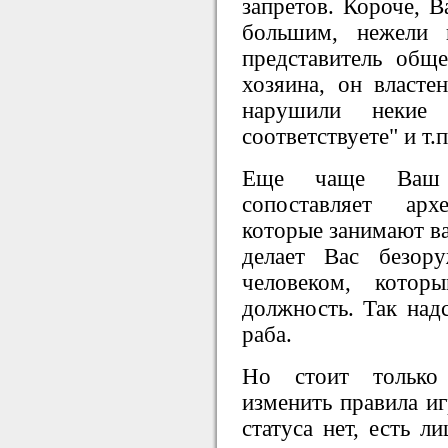
запретов. Короче, В
большим, нежели 
представитель обще
хозяина, он власте
нарушили некие 
соответствуете" и т.п
Еще чаще Ваш в
сопоставляет ар
которые занимают в
делает Вас безор
человеком, кото
должность. Так над
раба.
Но стоит только 
изменить правила иг
статуса нет, есть л