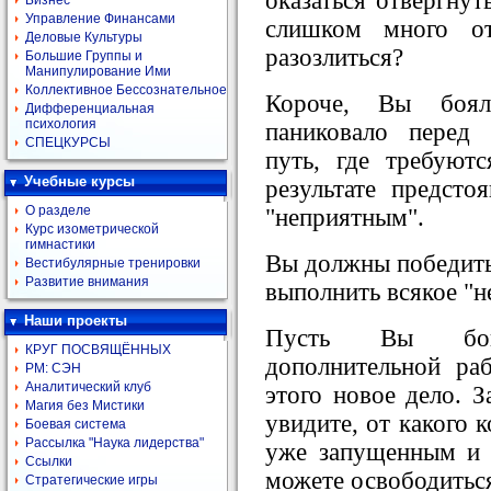
оказаться отвергнут
Бизнес
Управление Финансами
слишком много от
Деловые Культуры
разозлиться?
Большие Группы и
Манипулирование Ими
Коллективное Бессознательное
Короче, Вы бояли
Дифференциальная
психология
паниковало перед
СПЕЦКУРСЫ
путь, где требуют
Учебные курсы
результате предсто
О разделе
"неприятным".
Курс изометрической
гимнастики
Вы должны победить 
Вестибулярные тренировки
Развитие внимания
выполнить всякое "н
Наши проекты
Пусть Вы боит
КРУГ ПОСВЯЩЁННЫХ
дополнительной раб
РМ: СЭН
Аналитический клуб
этого новое дело. 
Магия без Мистики
увидите, от какого 
Боевая система
Рассылка "Наука лидерства"
уже запущенным и
Ссылки
можете освободитьс
Стратегические игры