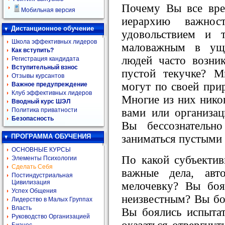
Почему Вы все вре
Мобильная версия
иерархию важно
Дистанционное обучение
удовольствием и 
Школа эффективных лидеров
маловажным в ущ
Как вступить?
людей часто возник
Регистрация кандидата
Вступительный взнос
пустой текучке? 
Отзывы курсантов
могут по своей при
Важное предупреждение
Клуб эффективных лидеров
Многие из них нико
Вводный курс ШЭЛ
Политика приватности
вами или организац
Безопасность
Вы бессознательн
ПРОГРАММА ОБУЧЕНИЯ
заниматься пустыми 
ОСНОВНЫЕ КУРСЫ
По какой субъекти
Элементы Психологии
Сделать Себя
важные дела, авт
Постиндустриальная
Цивилизация
мелочевку? Вы боя
Успех Общения
неизвестным? Вы боя
Лидерство в Малых Группах
Власть
Вы боялись испыта
Руководство Организацией