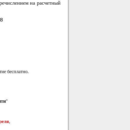
речислением на расчетный
08
тие бесплатно.
ити
"
преля
,