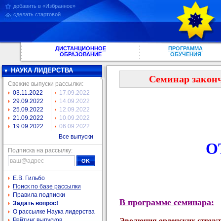
добавить в «Избранное»
сделать стартовой
ДИСТАНЦИОННОЕ
ПРОГРАММА
ОБРАЗОВАНИЕ
ОБУЧЕНИЯ
НАУКА ЛИДЕРСТВА
Семинар законч
Свежие выпуски рассылки:
03.11.2022
17.09.2022
29.09.2022
14.09.2022
25.09.2022
12.09.2022
21.09.2022
10.09.2022
19.09.2022
06.09.2022
Все выпуски
О
Подписка на рассылку:
Е.В. Гильбо
Поиск по базе рассылки
Правила подписки
В программе семинара:
Задать вопрос!
О рассылке Наука лидерства
Рейтинг выпусков
Эволюция орденских структ