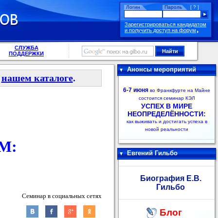
Логин
Пароль
[ ? ]
Зарегистрироваться кандидатом
и получить доступ на форум
СЛУЖБА
ПОДДЕРЖКИ
Анонсы мероприятий
в
нашем каталоге
.
6-7 июня
во Франкфурте на Майне
состоится семинар КЭЛ
УСПЕХ В МИРЕ
НЕОПРЕДЕЛЁННОСТИ:
как выживать и достигать успеха в
новой реальности
М:
Евгений Гильбо
Биография Е.В.
Гильбо
Семинар в социальных сетях
Блог