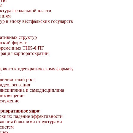
оя
ктура феодальной власти
аниям
ур в эпоху вестфальских государств
ративных структур
нский формат
овременных ТНК-ФПГ
грация корпоратократии
дового к идеократическому формату
и
 личностный рост
 идеологизация
: дисциплина и самодисциплина
 посвящение
 служение
орпоративное ядро:
рхиях: падение эффективности
вления большими структурами
систем
циях