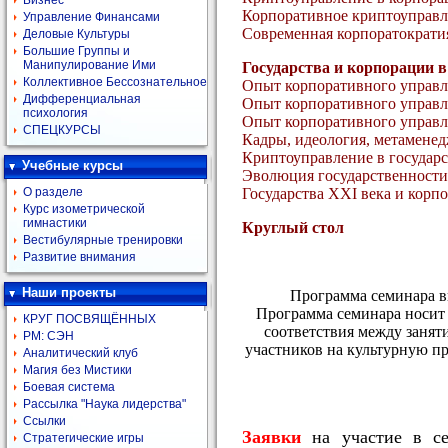
Бизнес
Корпоративное криптоуправл
Управление Финансами
Современная корпоратократи
Деловые Культуры
Большие Группы и
Манипулирование Ими
Государства и корпорации 
Коллективное Бессознательное
Опыт корпоративного управл
Дифференциальная
Опыт корпоративного управл
психология
Опыт корпоративного управле
СПЕЦКУРСЫ
Кадры, идеология, метамене
Криптоуправление в государ
Учебные курсы
Эволюция государственности
О разделе
Государства XXI века и корп
Курс изометрической
гимнастики
Круглый стол
Вестибулярные тренировки
Развитие внимания
Наши проекты
Программа семинара вк
Программа семинара носит 
КРУГ ПОСВЯЩЁННЫХ
соответствия между занят
РМ: СЭН
участников на культурную пр
Аналитический клуб
Магия без Мистики
Боевая система
Рассылка "Наука лидерства"
Ссылки
Заявки
на участие в се
Стратегические игры