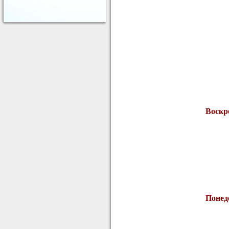
Воскре
Понед