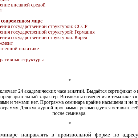
ение внешней средой
я
в современном мире
ения государственной структурой: СССР
ения государственной структурой: Германия
ния государственной структурой: Корея
джмент
ственной политике
оративные структуры
*
лючает 24 академических часа занятий. Выдаётся сертификат о
предварительный характер. Возможны изменения в тематике за
иями и темами нет. Программа семинара крайне насыщена и не п
ограмму. Для культурной программы рекомендуется оставить се
после семинара.
*
минаре направлять в произвольной форме по адрес