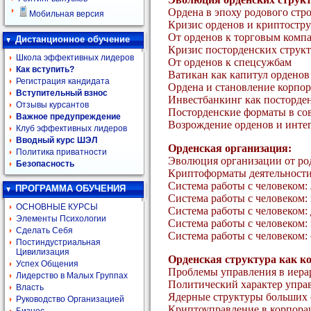
Ордена в эпоху родового стр
Мобильная версия
Кризис орденов и криптостру
От орденов к торговым комп
Дистанционное обучение
Кризис посторденских структ
Школа эффективных лидеров
От орденов к спецсужбам
Как вступить?
Ватикан как капитул орденов
Регистрация кандидата
Ордена и становление корпо
Вступительный взнос
Инвестбанкинг как посторде
Отзывы курсантов
Посторденские форматы в с
Важное предупреждение
Возрождение орденов и инте
Клуб эффективных лидеров
Вводный курс ШЭЛ
Орденская организация:
Политика приватности
Эволюция организации от ро
Безопасность
Криптоформаты деятельност
Система работы с человеком:
ПРОГРАММА ОБУЧЕНИЯ
Система работы с человеком:
ОСНОВНЫЕ КУРСЫ
Система работы с человеком
Элементы Психологии
Система работы с человеком:
Сделать Себя
Система работы с человеком:
Постиндустриальная
Цивилизация
Орденская структура как к
Успех Общения
Проблемы управления в иера
Лидерство в Малых Группах
Политический характер упра
Власть
Ядерные структуры больших 
Руководство Организацией
Криптоуправление в корпора