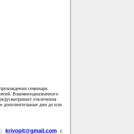
 прохождении семинара.
нятий. Взаимноодназначного
редусматривает отвлечения
бе дополнительные дни до или
у
;
krivopit@gmail.com
с