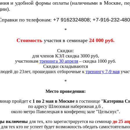
ания и удобной формы оплаты (наличными в Москве, пе
ции).
Справки по телефонам:
+7 9162324808; +7-916-232-48
*
Стоимость
участия в семинаре
24 000 руб.
Скидки:
для членов КЭЛ скидка 3000 руб,
участникам
тренинга 30 апреля
– скидка 1000 руб.
Скидки складываются
людей до 23лет, прошедших отборочные к
тренингу 7-9 мая
учас
*
Место проведения:
минар пройдет
с 1 по 2 мая в Москве
в гостинице "
Катерина С
по адресу Шлюзовая набережная д.6 ,
около метро Павелецкая в конференц зале "Цельсиус".
ды включены
для тех, кто зарегистрируется на семинар
до 25 а
для тех кто не успеет будет возможность обедать самостоятельно